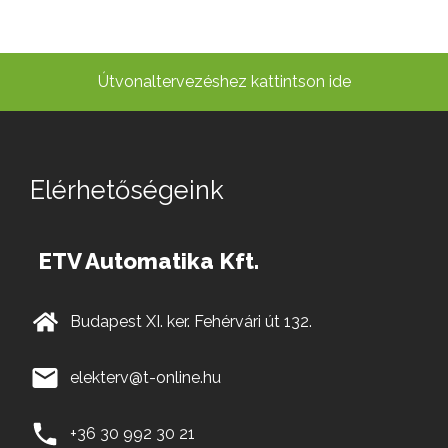
Útvonaltervezéshez kattintson ide
Elérhetőségeink
ETV Automatika Kft.
Budapest XI. ker. Fehérvári út 132.
elekterv@t-online.hu
+36 30 992 30 21