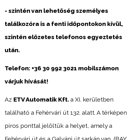
- szintén van lehetőség személyes
találkozóra is a fenti időpontokon kívül,
szintén előzetes telefonos egyeztetés
után.
Telefon:
+36 30 992 3021 mobilszámon
várjuk hívását!
Az
ETV Automatik Kft.
a XI. kerületben
található a Fehérvári út 132. alatt. A térképen
piros ponttal jelöltük a helyet, amely a
Fehérvári út és a Galváni út sarkán van, (BAY