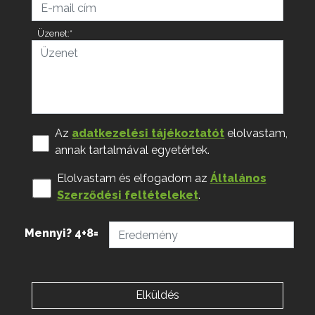
Üzenet:*
Az
adatkezelési tájékoztatót
elolvastam,
annak tartalmával egyetértek.
Elolvastam és elfogadom az
Általános
Szerződési feltételeket
.
Mennyi? 4+8=
Elküldés