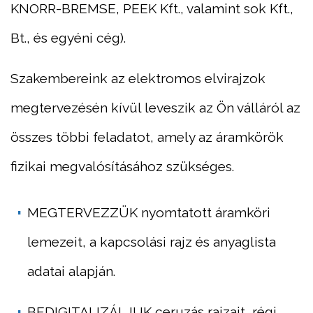
KNORR-BREMSE, PEEK Kft., valamint sok Kft.,
Bt., és egyéni cég).
Szakembereink az elektromos elvirajzok
megtervezésén kívül leveszik az Ön válláról az
összes többi feladatot, amely az áramkörök
fizikai megvalósításához szükséges.
MEGTERVEZZÜK
nyomtatott áramköri
lemezeit, a kapcsolási rajz és anyaglista
adatai alapján.
BEDIGITALIZÁLJUK
ceruzás rajzait, régi