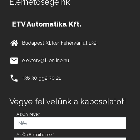
Elérhetőségeink
ETV Automatika Kft.
Budapest XI. ker. Fehérvári út 132.
elekterv@t-online.hu
+36 30 992 30 21
Vegye fel velünk a kapcsolatot!
Az Ön neve:*
Az Ön E-mail címe:*